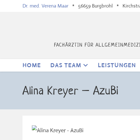
Zum
Dr. med. Verena Maar
* 56659 Burgbrohl * Kirchstra
Inhalt
springen
FACHÄRZTIN FÜR ALLGEMEINMEDIZI
HOME
DAS TEAM
LEISTUNGEN
Alina Kreyer – AzuBi