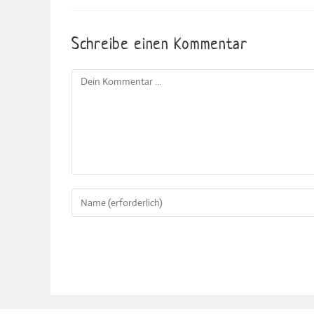
Schreibe einen Kommentar
Kommentar
Gib
deinen
Namen
oder
Benutzernamen
zum
Kommentieren